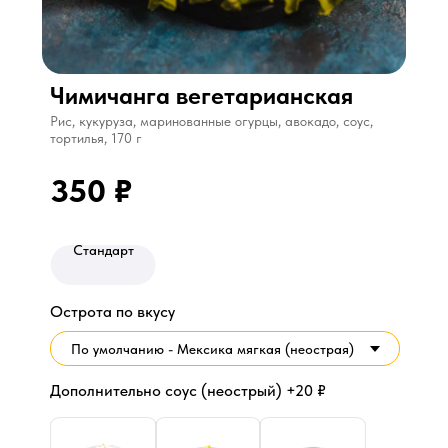
Чимичанга вегетарианская
Рис, кукуруза, маринованные огурцы, авокадо, соус,
тортилья, 170 г
350
₽
350
₽
Стандарт
Острота по вкусу
Дополнительно соус (неострый) +20 ₽