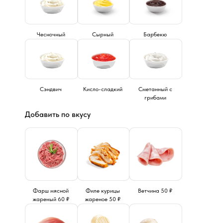
Чесночный
Сырный
Барбекю
Сэндвич
Кисло-сладкий
Сметанный с
грибами
Добавить по вкусу
Фарш мясной
Филе курицы
Ветчина 50 ₽
жареный 60 ₽
жареное 50 ₽