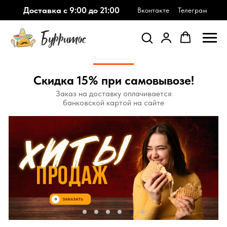
ХИТЫ
МЕКСИКА
ШАВЕРМА
КОМБО
БУРГЕРЫ
ПАНИНИ
Х
Доставка с 9:00 до 21:00
Вконтакте
Телеграм
Скидка 15% при самовывозе!
Заказ на доставку оплачивается
банковской картой на сайте
ХИТЫ
МЕКСИКА
ШАВЕРМА
КОМБО
БУРГЕРЫ
ПАНИНИ
ХО
Наше меню
Хиты