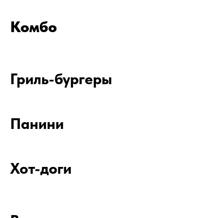
Вегетарианское
Закуски
Супы и салаты
Десерты
Напитки